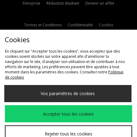
Entreprise
Réduction étudiant
Devenir un affilié
Termes et Conditions
Confidentialité
Cookies
Paramètres des cookies
Contactez-nous
Cookies
Politique d'avis en ligne
Modern Slavery Statement
En cliquant sur "Accepter tous les cookies", vous acceptez que des
cookies soient stockés sur votre appareil afin d'améliorer la
navigation sur le site, d'analyser son utilisation et de contribuer à nos
efforts de marketing. Les préférences peuvent être ajustées à tout
moment dans les paramètres des cookies. Consultez notre
Politique
de cookies
Livraison Vers
Vos paramètres de cookies
France
Nous acceptons les méthodes de paiement suivantes
Accepter tous les cookies
Voir le site internet de l'entreprise
www.jdplc.com
Rejeter tous les cookies