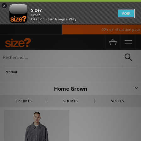
×
Size?
VOIR
size?
OFFERT - Sur Google Play
10% de réduction pour no
Accueil
Homme
Vetements
Vestes et Manteaux
Affiner
Produit
Home Grown
Depuis ses débuts, Home Grown est reconnue pour ses designs
T-SHIRTS
SHORTS
VESTES
progressistes inspirés de la mode urbaine. L'identité de la marque se
caractérise par un style épuré, des tissus de qualité et des palettes de
couleurs intemporelles.