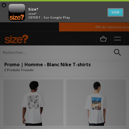
×
Size?
VOIR
size?
OFFERT - Sur Google Play
10% de réduction pour 
Accueil
Homme
Vetements
T-shirts
Affiner
Promo | Homme - Blanc Nike T-shirts
2 Produits Trouvés