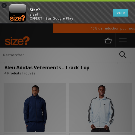
×
Size?
VOIR
size?
OFFERT - Sur Google Play
10% de réduction pour nos é
Accueil
Homme
Vetements
Affiner
Bleu Adidas Vetements - Track Top
4 Produits Trouvés