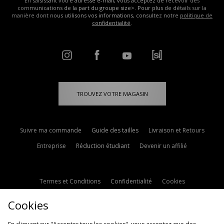
En saisissant votre adresse e-mail, vous acceptez de recevoir des
communications de la part du groupe size>. Pour plus de détails sur la
manière dont nous utilisons vos informations, consultez notre
politique de
confidentialité
.
TROUVEZ VOTRE MAGASIN
Suivre ma commande
Guide des tailles
Livraison et Retours
Entreprise
Réduction étudiant
Devenir un affilié
Termes et Conditions
Confidentialité
Cookies
Paramètres des cookies
Contactez-nous
Cookies
Politique d'avis en ligne
Modern Slavery Statement