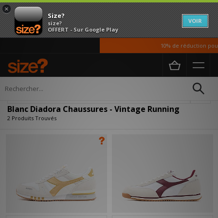
×
Size?
VOIR
size?
OFFERT - Sur Google Play
10% de réduction pour 
Accueil
Homme
Chaussures
Affiner
Blanc Diadora Chaussures - Vintage Running
2 Produits Trouvés