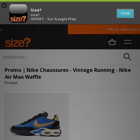
×
Size?
VOIR
size?
OFFERT - Sur Google Play
10% de réduction pou
Accueil
Homme
Chaussures
Affiner
Promo | Nike Chaussures - Vintage Running - Nike
Air Max Waffle
Produit