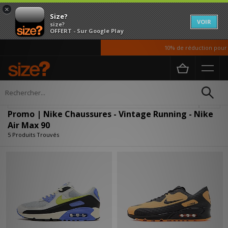
×
Size?
VOIR
size?
OFFERT - Sur Google Play
10% de réduction pour no
Accueil
Homme
Chaussures
Affiner
Promo | Nike Chaussures - Vintage Running - Nike
Air Max 90
5 Produits Trouvés