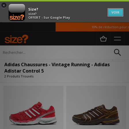
×
Size?
VOIR
size?
OFFERT - Sur Google Play
10% de réduction pour no
Accueil
Homme
Chaussures
Affiner
Adidas Chaussures - Vintage Running - Adidas
Adistar Control 5
2 Produits Trouvés