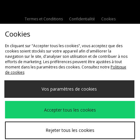
Termes et Conditions
Confidentialité
Cookies
Paramètres des cookies
Contactez-nous
Cookies
Politique d'avis en ligne
Modern Slavery Statement
En cliquant sur "Accepter tous les cookies", vous acceptez que des
cookies soient stockés sur votre appareil afin d'améliorer la
navigation sur le site, d'analyser son utilisation et de contribuer à nos
efforts de marketing. Les préférences peuvent être ajustées à tout
moment dans les paramètres des cookies. Consultez notre
Politique
de cookies
Livraison Vers
Vos paramètres de cookies
France
Nous acceptons les méthodes de paiement suivantes
Accepter tous les cookies
Voir le site internet de l'entreprise
www.jdplc.com
Rejeter tous les cookies
Copyright © 2026 JD Sports Fashion Plc, Tous droits réservés.