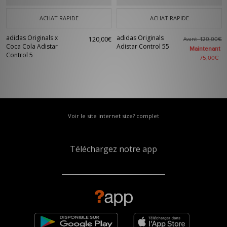
ACHAT RAPIDE
ACHAT RAPIDE
adidas Originals x
adidas Originals
120,00€
Avant
120,00€
Coca Cola Adistar
Adistar Control 55
Maintenant
Control 5
75,00€
Voir le site internet size? complet
Téléchargez notre app