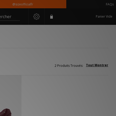
@sizeofficialfr
FAQs
ercher
Panier Vide
Tout Montrer
2 Produits Trouvés: