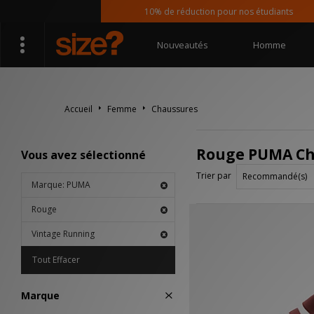
10% de réduction pour nos étudiants
Nouveautés
Homme
Accueil
Femme
Chaussures
Rouge PUMA Ch
Vous avez sélectionné
Trier par
Marque: PUMA
Rouge
Vintage Running
Tout Effacer
Marque