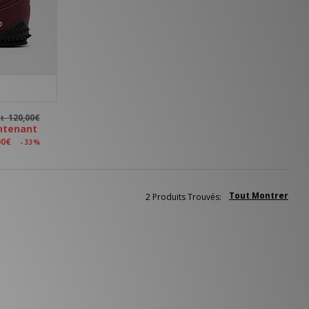
120,00€
nt
ntenant
00€
- 33%
Tout Montrer
2 Produits Trouvés: