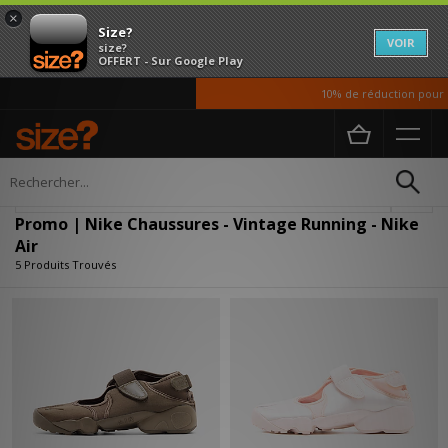
×
Size?
VOIR
size?
OFFERT - Sur Google Play
10% de réduction pour no
Accueil
Femme
Chaussures
Affiner
Promo | Nike Chaussures - Vintage Running - Nike
Air
5 Produits Trouvés