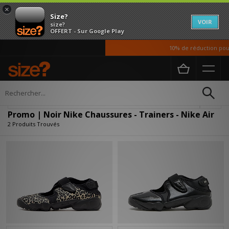
×
Size?
VOIR
size?
OFFERT - Sur Google Play
10% de réduction pour
Accueil
Femme
Chaussures
Affiner
Promo | Noir Nike Chaussures - Trainers - Nike Air
2 Produits Trouvés